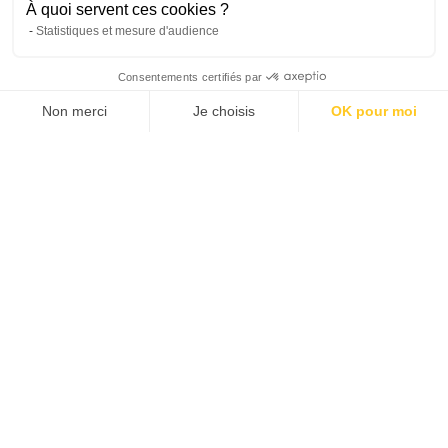
À quoi servent ces cookies ?
Statistiques et mesure d'audience
Consentements certifiés par
Non merci
Je choisis
OK pour moi
Envoyer
Plateforme de Gestion du Consentement : Personnalisez vos O
Axeptio consent
Notre plateforme vous permet d'adapter et de gérer vos paramètr
Move. By France Room